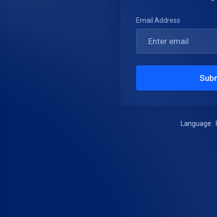
Migracion Web y
Diseño!
Email Address
Hola! Nos complace anunciar que
hemos actualizado/mejorado nuestra
plataforma web. Debemos informarles
Sub
que para la seguridad de todos, es
posible que en el momento que vais a
intentar Iniciar Sesion, saldra el error de
Language:
"Contraseña no valida". Es totalmente
normal, hemo...