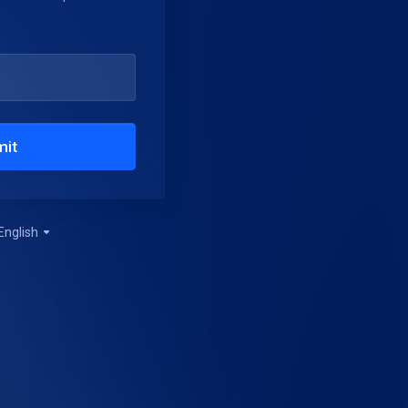
mit
English